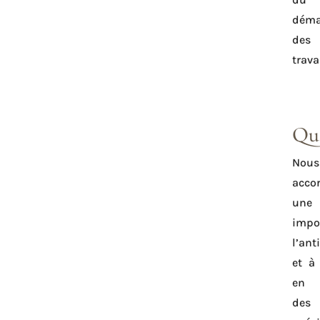
déma
des
trav
Qua
Nous
acco
une
impo
l’ant
et à 
en 
des