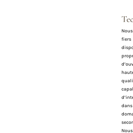
Te
Nou
fi
disp
prop
d’ouv
haut
quali
capa
d’int
dans
dom
seco
Nou