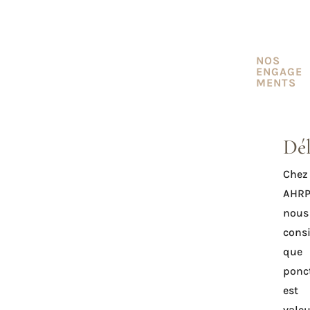
NOS
ENGAGE
MENTS
Dél
Chez
AHRP
nous
cons
qu
ponc
est
valeu