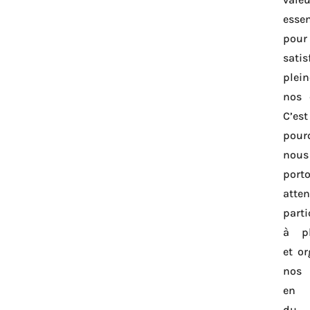
essen
pour
satis
plei
nos c
C’est
pour
nous
port
atten
parti
à pl
et or
nos 
en 
du