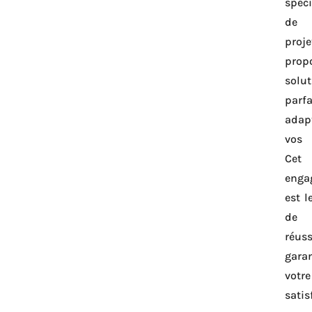
spéci
de 
proje
prop
solut
parf
ada
vos 
Cet
enga
est l
de 
réuss
gara
votre
satis