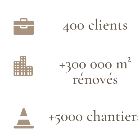
400 clients

+300 000 m²

rénovés
+5000 chantier
