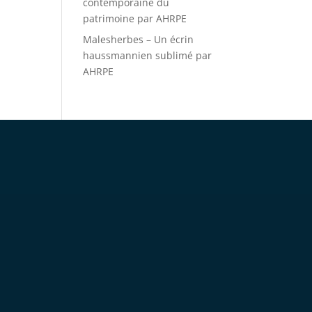
contemporaine du
patrimoine par AHRPE
Malesherbes – Un écrin
haussmannien sublimé par
AHRPE