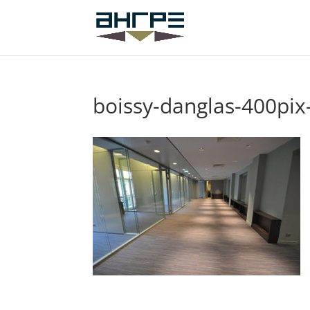
boissy-danglas-400pix