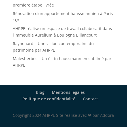
première étape livrée
Rénovation d’un appartement haussmannien à Paris
16ᵉ
AHRPE réalise un espace de travail collaboratif dans
l’immeuble Aurelium à Boulogne Billancourt
Raynouard – Une vision contemporaine du
patrimoine par AHRPE
Malesherbes – Un écrin haussmannien sublimé par
AHRPE
Blog
Mentions légales
Politique de confidentialité
Contact
Copyright 2024 AHRPE Site réalisé avec ❤ par Addora