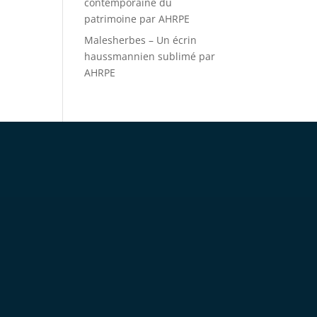
contemporaine du
patrimoine par AHRPE
Malesherbes – Un écrin
haussmannien sublimé par
AHRPE