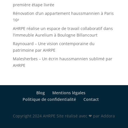
première étape livrée
Rénovation d’un appartement haussmannien à Paris
16ᵉ
AHRPE réalise un espace de travail collaboratif dans
l’immeuble Aurelium à Boulogne Billancourt
Raynouard – Une vision contemporaine du
patrimoine par AHRPE
Malesherbes – Un écrin haussmannien sublimé par
AHRPE
Blog
Mentions légales
Politique de confidentialité
Contact
Copyright 2024 AHRPE Site réalisé avec ❤ par Addora