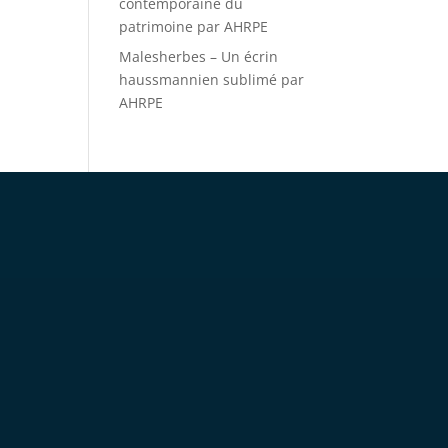
contemporaine du
patrimoine par AHRPE
Malesherbes – Un écrin
haussmannien sublimé par
AHRPE