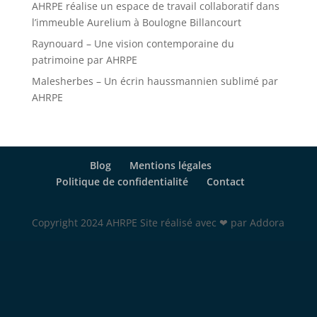
AHRPE réalise un espace de travail collaboratif dans
l’immeuble Aurelium à Boulogne Billancourt
Raynouard – Une vision contemporaine du
patrimoine par AHRPE
Malesherbes – Un écrin haussmannien sublimé par
AHRPE
Blog
Mentions légales
Politique de confidentialité
Contact
Copyright 2024 AHRPE Site réalisé avec ❤ par Addora