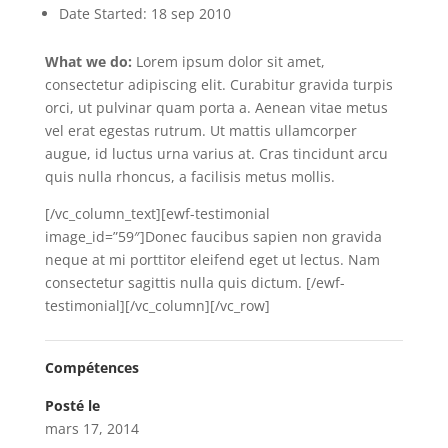
Date Started: 18 sep 2010
What we do:
Lorem ipsum dolor sit amet,
consectetur adipiscing elit. Curabitur gravida turpis
orci, ut pulvinar quam porta a. Aenean vitae metus
vel erat egestas rutrum. Ut mattis ullamcorper
augue, id luctus urna varius at. Cras tincidunt arcu
quis nulla rhoncus, a facilisis metus mollis.
[/vc_column_text][ewf-testimonial
image_id=”59″]Donec faucibus sapien non gravida
neque at mi porttitor eleifend eget ut lectus. Nam
consectetur sagittis nulla quis dictum. [/ewf-
testimonial][/vc_column][/vc_row]
Compétences
Posté le
mars 17, 2014