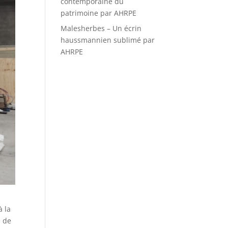
contemporaine du
patrimoine par AHRPE
Malesherbes – Un écrin
haussmannien sublimé par
AHRPE
à la
e de