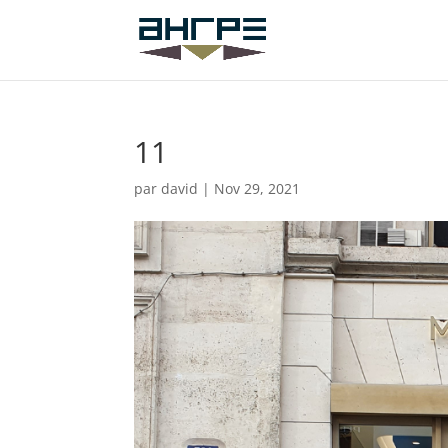
11
par
david
|
Nov 29, 2021