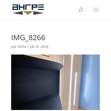
IMG_8266
par
leora
|
Jan 8, 2026