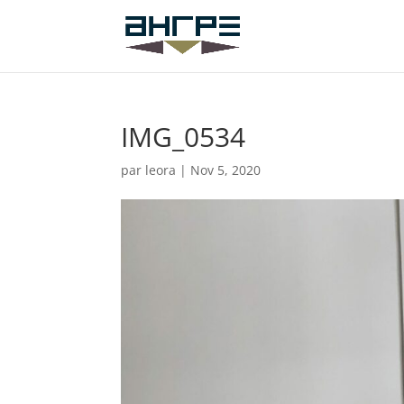
IMG_0534
par
leora
|
Nov 5, 2020