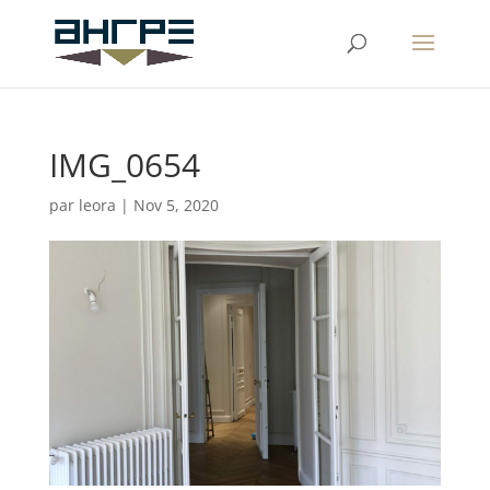
IMG_0654
par
leora
|
Nov 5, 2020