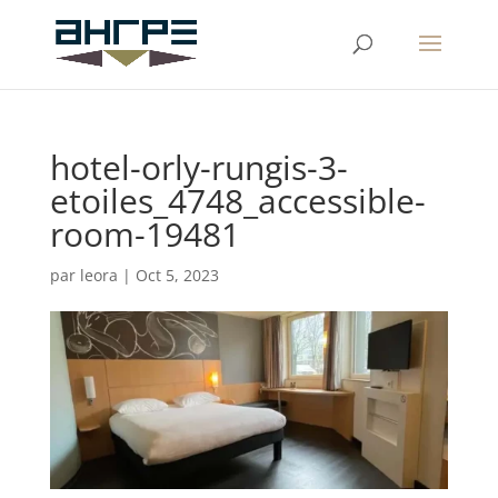
hotel-orly-rungis-3-
etoiles_4748_accessible-
room-19481
par
leora
|
Oct 5, 2023