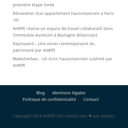
première étape livrée
Rénovation d’un appartement haussmannien à Paris
16ᵉ
AHRPE réalise un espace de travail collaboratif dans
l’immeuble Aurelium à Boulogne Billancourt
Raynouard – Une vision contemporaine du
patrimoine par AHRPE
Malesherbes – Un écrin haussmannien sublimé par
AHRPE
Blog
Mentions légales
Politique de confidentialité
Contact
Copyright 2024 AHRPE Site réalisé avec ❤ par Addora