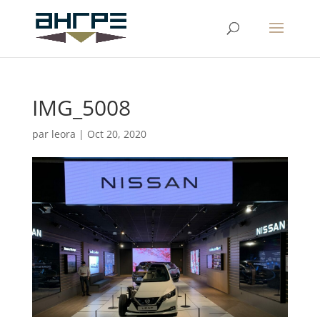
IMG_5008
par
leora
|
Oct 20, 2020