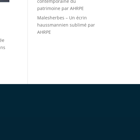
contemporaine du
patrimoine par AHRPE
Malesherbes – Un écrin
haussmannien sublimé par
AHRPE
iée
ans