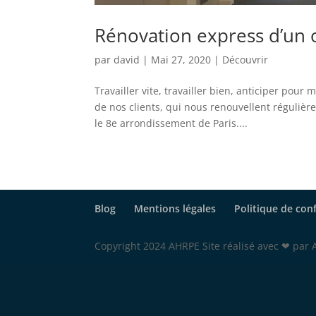
Rénovation express d’un 
par
david
|
Mai 27, 2020
|
Découvrir
Travailler vite, travailler bien, anticiper pour
de nos clients, qui nous renouvellent réguliè
le 8e arrondissement de Paris....
Blog
Mentions légales
Politique de conf
Copyright 2024 AHRPE Site réalisé avec ❤ par