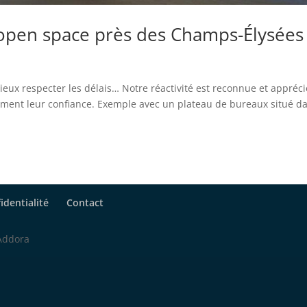
open space près des Champs-Élysées
 mieux respecter les délais… Notre réactivité est reconnue et appréc
rement leur confiance. Exemple avec un plateau de bureaux situé d
identialité
Contact
 Addora