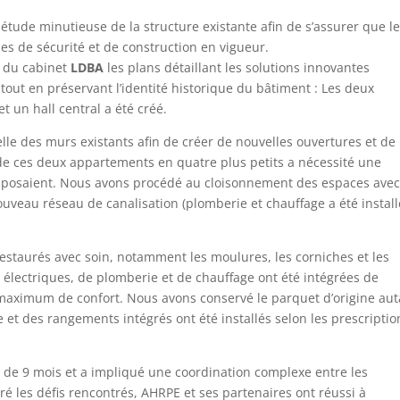
étude minutieuse de la structure existante afin de s’assurer que l
es de sécurité et de construction en vigueur.
s du cabinet
LDBA
les plans détaillant les solutions innovantes
out en préservant l’identité historique du bâtiment : Les deux
t un hall central a été créé.
elle des murs existants afin de créer de nouvelles ouvertures et de
n de ces deux appartements en quatre plus petits a nécessité une
omposaient. Nous avons procédé au cloisonnement des espaces avec
nouveau réseau de canalisation (plomberie et chauffage a été install
restaurés avec soin, notamment les moulures, les corniches et les
s électriques, de plomberie et de chauffage ont été intégrées de
 maximum de confort. Nous avons conservé le parquet d’origine aut
 et des rangements intégrés ont été installés selon les prescriptio
 de 9 mois et a impliqué une coordination complexe entre les
gré les défis rencontrés, AHRPE et ses partenaires ont réussi à