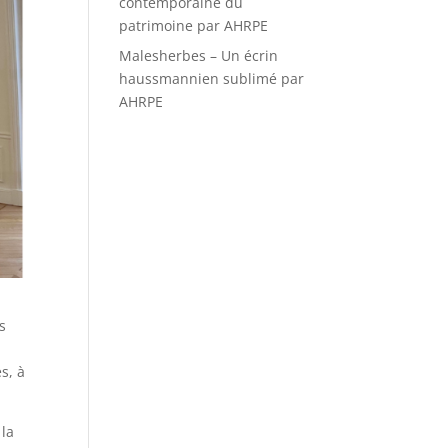
contemporaine du
patrimoine par AHRPE
Malesherbes – Un écrin
haussmannien sublimé par
AHRPE
s
s, à
 la