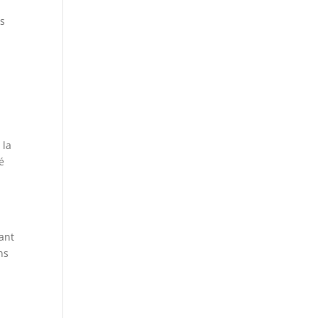
es
 la
é
ant
ns